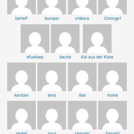
bsHeP
bumper
chikera
Cmorge1
efueloep
backe
Kai aus der Kiste
karsten
lena
liba
mohe
riedeli
paul
ramonti
Sergej1