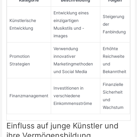
Kategorie
Beschreibung
Folgen
Entwicklung eines
Steigerung
Künstlerische
einzigartigen
der
Entwicklung
Musikstils und -
Fanbindung
images
Verwendung
Erhöhte
Promotion
innovativer
Reichweite
Strategien
Marketingmethoden
und
und Social Media
Bekanntheit
Finanzielle
Investitionen in
Sicherheit
Finanzmanagement
verschiedene
und
Einkommensströme
Wachstum
Einfluss auf junge Künstler und
ihre Vermögensbildung