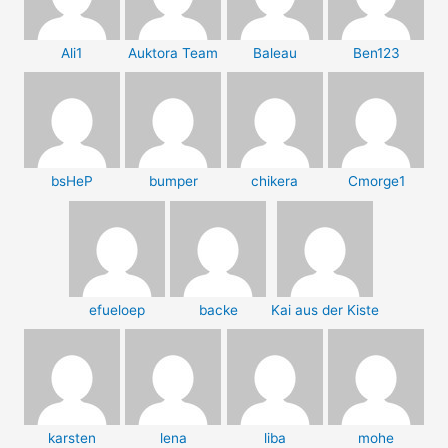
Ali1
Auktora Team
Baleau
Ben123
bsHeP
bumper
chikera
Cmorge1
efueloep
backe
Kai aus der Kiste
karsten
lena
liba
mohe