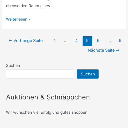
ebenso den Raum eines …
Gestaltungs-
Weiterlesen »
und
Verschönerungsoptionen
Seitennummerierung
im
←
Vorherige Seite
1
…
4
5
6
…
9
der
Außenbereich
Nächste Seite
→
Beiträge
von
Häusern
Suchen
Suchen
Auktionen & Schnäppchen
Wir wünschen viel Erfolg und gutes shoppen