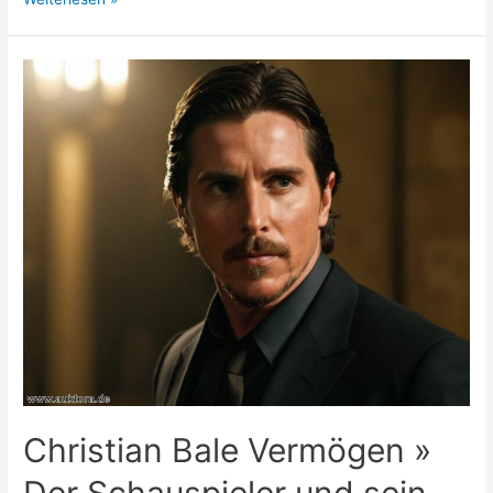
Heister
Vermögen
»
Eine
Geschäftsfrau
im
Fokus
Christian Bale Vermögen »
Der Schauspieler und sein