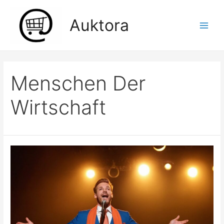
Zum
Inhalt
Auktora
springen
Main
Men
Menschen Der
Wirtschaft