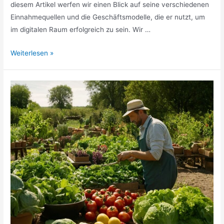
diesem Artikel werfen wir einen Blick auf seine verschiedenen
Einnahmequellen und die Geschäftsmodelle, die er nutzt, um
im digitalen Raum erfolgreich zu sein. Wir …
Sergey
Weiterlesen »
Kosenko
Vermögen
»
Erfolg
im
Online-
Bereich