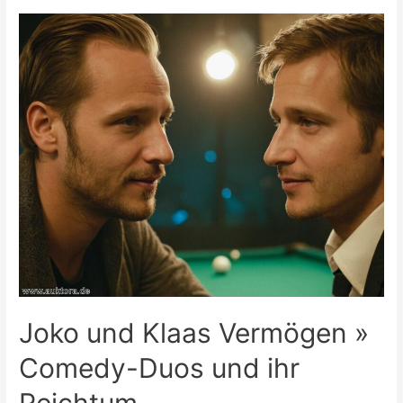
Vermögen
»
Der
Tech-
Mogul
im
Überblick
Joko und Klaas Vermögen »
Comedy-Duos und ihr
Reichtum