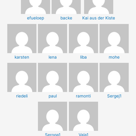
efueloep
backe
Kai aus der Kiste
karsten
lena
liba
mohe
riedeli
paul
ramonti
Sergej1
Seroga1
Vala1