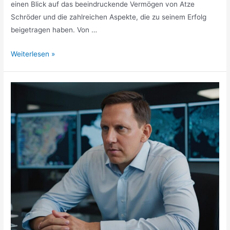
einen Blick auf das beeindruckende Vermögen von Atze
Schröder und die zahlreichen Aspekte, die zu seinem Erfolg
beigetragen haben. Von …
Atze
Weiterlesen »
Schröder
Vermögen
»
Comedy
mit
finanzieller
Substanz