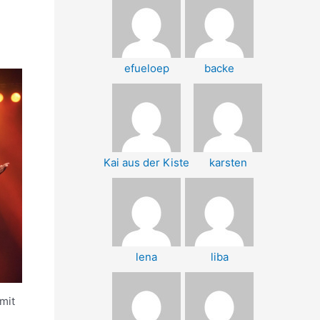
efueloep
backe
Kai aus der Kiste
karsten
lena
liba
mit