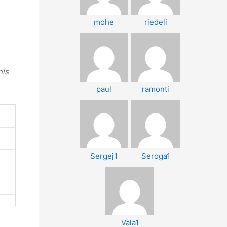
mohe
riedeli
nis
paul
ramonti
Sergej1
Seroga1
Vala1