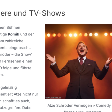
riere und TV-Shows
einen Bühnen
rtige
Komik
und der
hm zahlreiche
nts eingebracht.
röder – die Show“
en Fernsehen einen
rfolge und führte
m.
regelmäßig
ntiert Atze nicht nur
 schafft es auch,
Atze Schröder Vermögen » Comedy 
ufzugreifen. Dabei