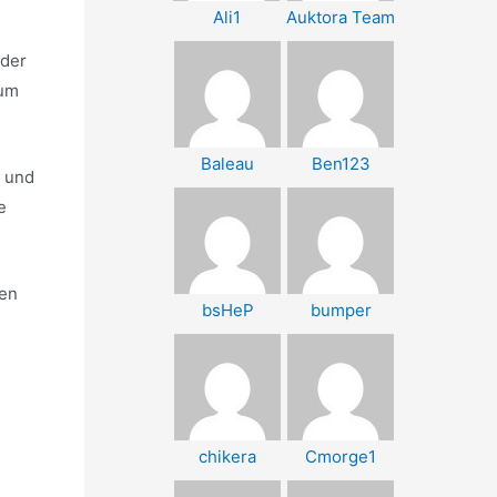
Ali1
Auktora Team
öder
 um
Baleau
Ben123
n und
e
nen
bsHeP
bumper
chikera
Cmorge1