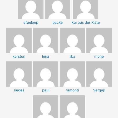
efueloep
backe
Kai aus der Kiste
karsten
lena
liba
mohe
riedeli
paul
ramonti
Sergej1