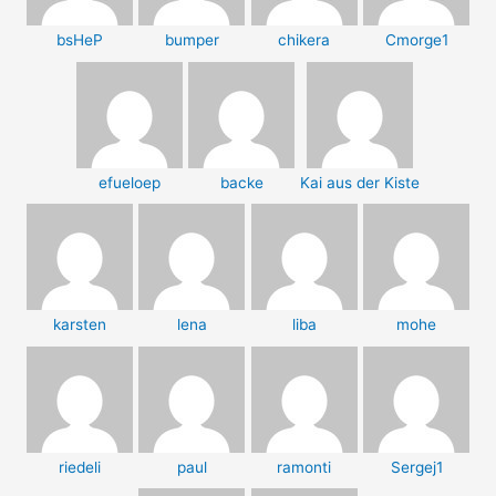
bsHeP
bumper
chikera
Cmorge1
efueloep
backe
Kai aus der Kiste
karsten
lena
liba
mohe
riedeli
paul
ramonti
Sergej1