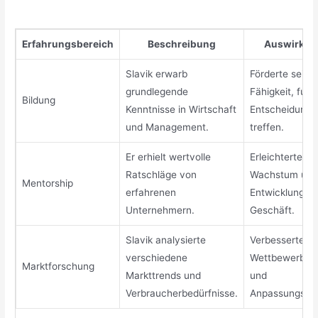
Erfahrungsbereich
Beschreibung
Auswirkun
Slavik erwarb
Förderte seine
grundlegende
Fähigkeit, fund
Bildung
Kenntnisse in Wirtschaft
Entscheidunge
und Management.
treffen.
Er erhielt wertvolle
Erleichterte se
Ratschläge von
Wachstum und
Mentorship
erfahrenen
Entwicklung i
Unternehmern.
Geschäft.
Slavik analysierte
Verbesserte se
verschiedene
Wettbewerbsfä
Marktforschung
Markttrends und
und
Verbraucherbedürfnisse.
Anpassungsfähi